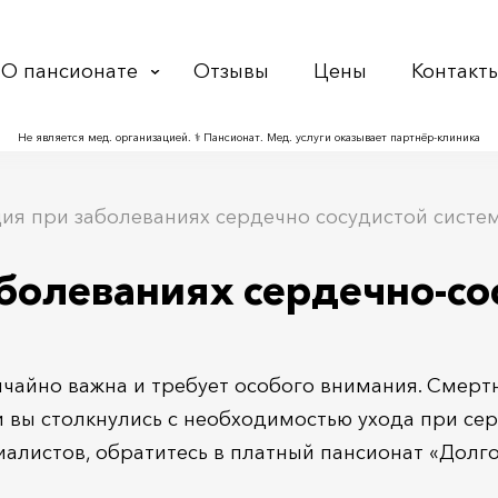
О пансионате
Отзывы
Цены
Контакт
Не является мед. организацией. ⚕ Пансионат. Мед. услуги оказывает партнёр‑клиника
ия при заболеваниях сердечно сосудистой систе
болеваниях сердечно-со
чайно важна и требует особого внимания. Смертн
 вы столкнулись с необходимостью ухода при се
алистов, обратитесь в платный пансионат «Долго