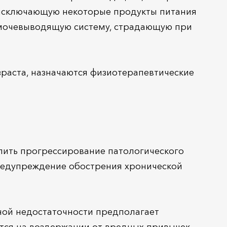
 исключающую некоторые продукты питания
а мочевыводящую систему, страдающую при
раста, назначаются физиотерапевтические
лить прогрессирование патологического
предупреждение обострения хронической
ной недостаточности предполагает
тся на воздержании от вредных привычек,