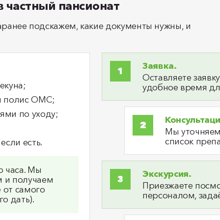
 частный пансионат
ранее подскажем, какие документы нужны, и
Заявка.
Оставляете заявку
екуна;
удобное время дл
и полис ОМС;
ями по уходу;
Консультац
Мы уточняем 
список преп
если есть.
 часа. Мы
Экскурсия.
м и получаем
Приезжаете посмо
 от самого
персоналом, зада
о дать).