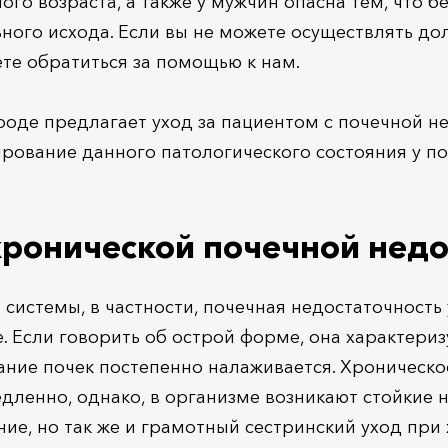
о возраста, а также у мужчин опасна тем, что бе
ьного исхода. Если вы не можете осуществлять д
те обратиться за помощью к нам.
роде предлагает уход за пациентом с почечной н
ирование данного патологического состояния у п
хронической почечной нед
системы, в частности, почечная недостаточност
. Если говорить об острой форме, она характери
ие почек постепенно налаживается. Хроническо
дленно, однако, в организме возникают стойкие н
ние, но так же и грамотный сестринский уход при