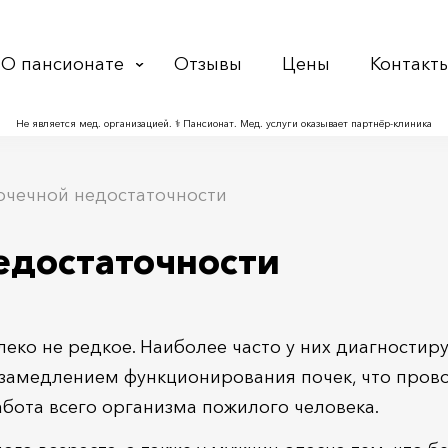
О пансионате
Отзывы
Цены
Контакт
Не является мед. организацией. ⚕ Пансионат. Мед. услуги оказывает партнёр‑клиника
очечной недостаточности
едостаточности
леко не редкое. Наиболее часто у них диагностир
я замедлением функционирования почек, что пров
абота всего организма пожилого человека.